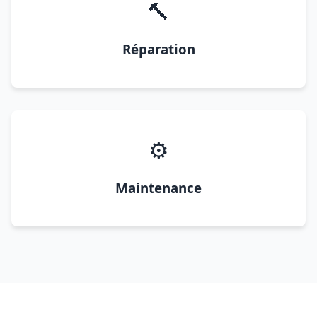
🔨
Réparation
⚙️
Maintenance