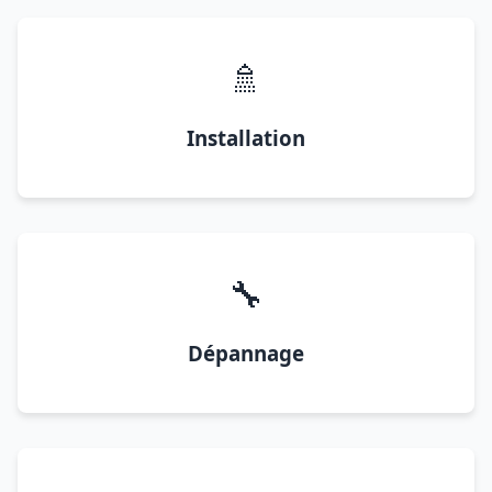
🚿
Installation
🔧
Dépannage