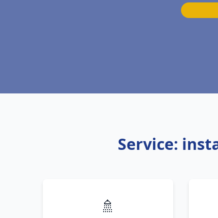
Service: ins
🚿