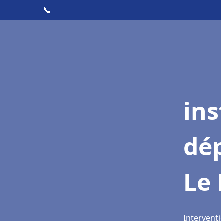
📞
ins
dé
Le
Interventi