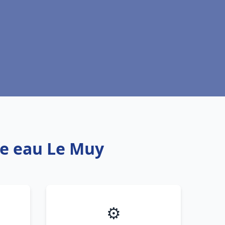
fe eau Le Muy
⚙️