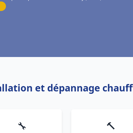
tallation et dépannage chauf
🔧
🔨