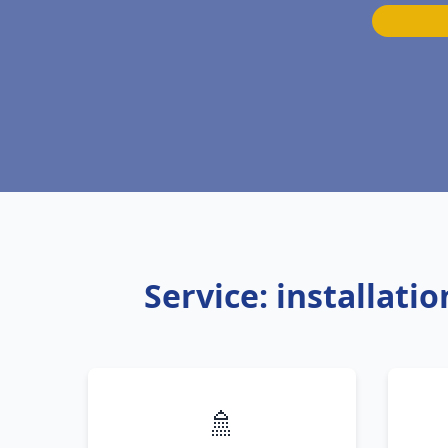
Service: installat
🚿