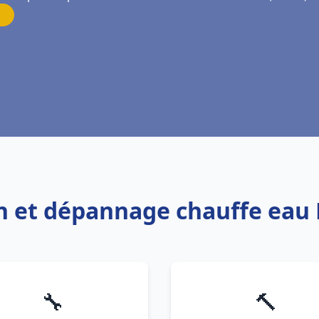
ion et dépannage chauffe eau
🔧
🔨