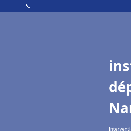
📞
ins
dé
Na
Interventi