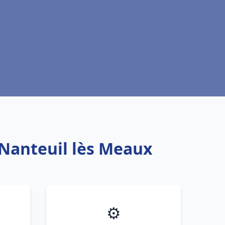
 Nanteuil lès Meaux
⚙️