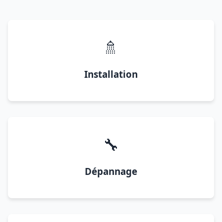
🚿
Installation
🔧
Dépannage