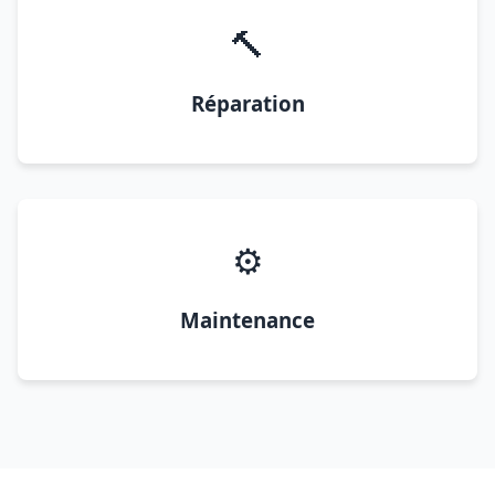
🔨
Réparation
⚙️
Maintenance