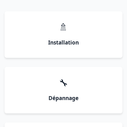
🚿
Installation
🔧
Dépannage