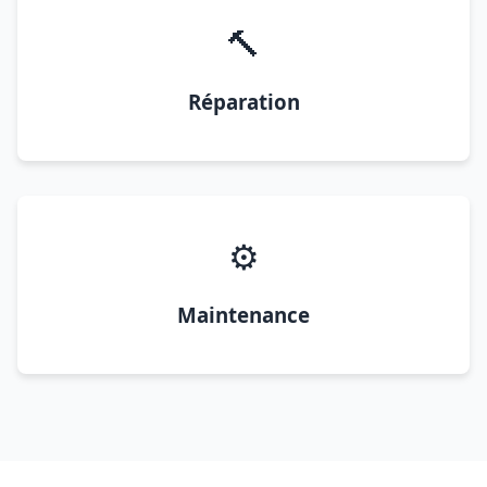
🔨
Réparation
⚙️
Maintenance