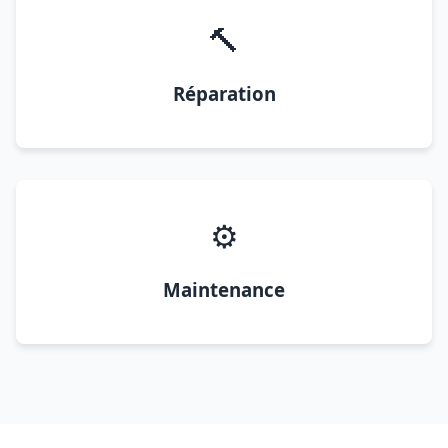
🔨
Réparation
⚙️
Maintenance