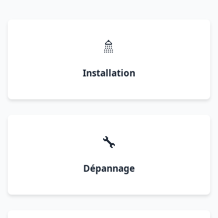
🚿
Installation
🔧
Dépannage