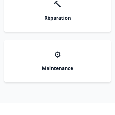
🔨
Réparation
⚙️
Maintenance