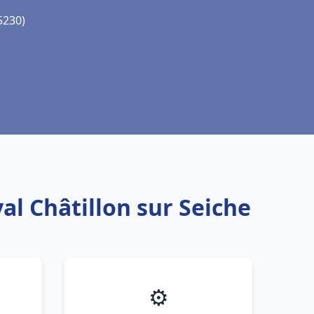
5230)
al Châtillon sur Seiche
⚙️