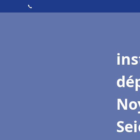
📞
ins
dé
Noy
Se