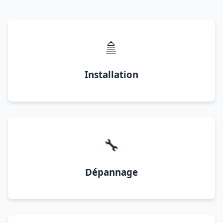
🚿
Installation
🔧
Dépannage