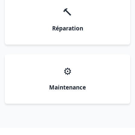
🔨
Réparation
⚙️
Maintenance