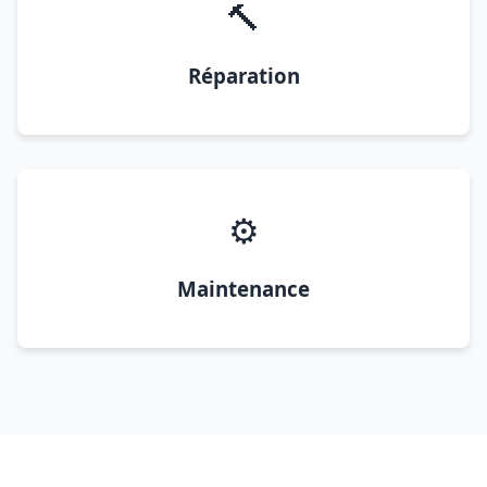
🔨
Réparation
⚙️
Maintenance