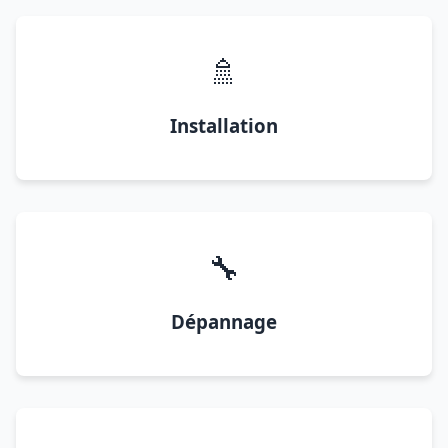
🚿
Installation
🔧
Dépannage