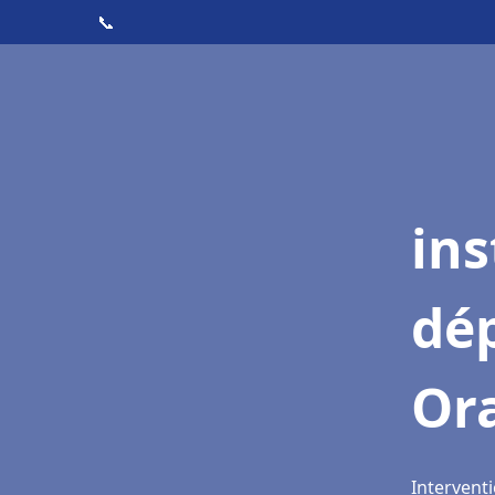
📞
ins
dé
Or
Interventi