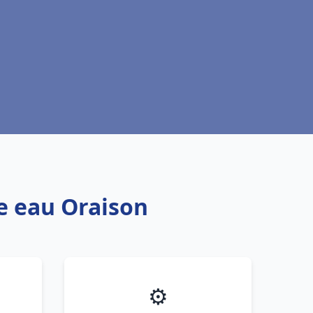
fe eau Oraison
⚙️