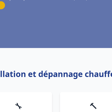
allation et dépannage chauf
🔧
🔨