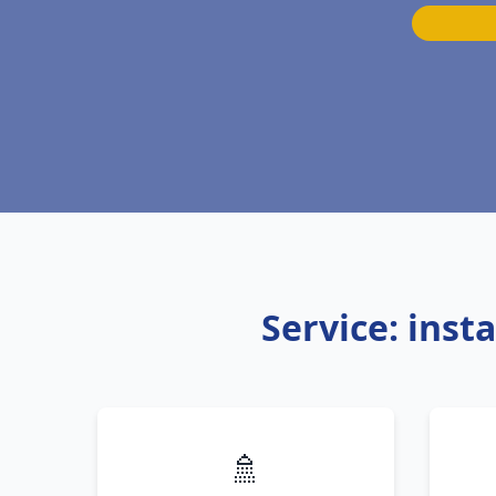
Service: inst
🚿