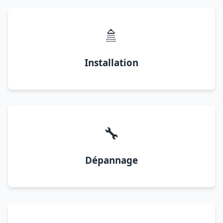
🚿
Installation
🔧
Dépannage