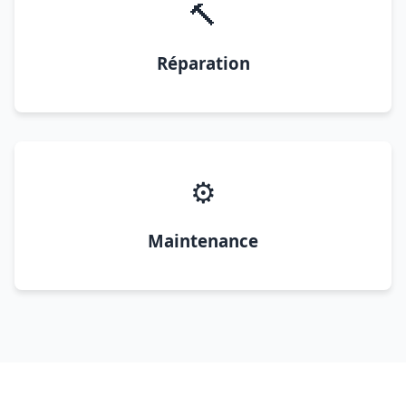
🔨
Réparation
⚙️
Maintenance