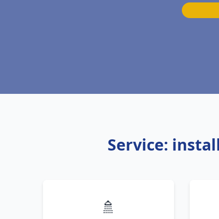
Service: insta
🚿