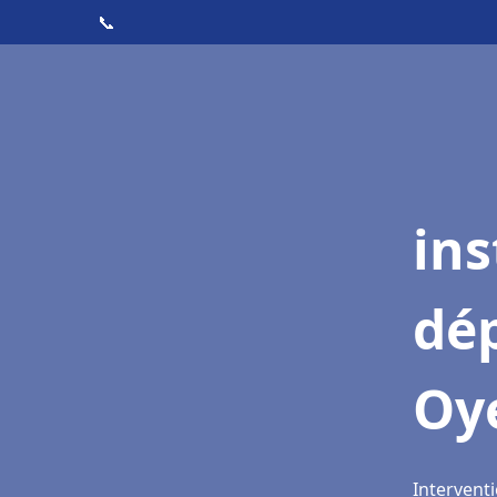
📞
ins
dé
Oy
Interventi