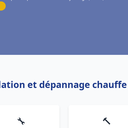
llation et dépannage chauff
🔧
🔨