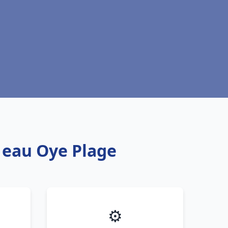
e eau Oye Plage
⚙️