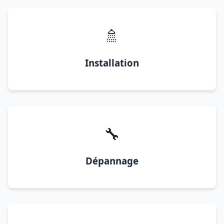
🚿
Installation
🔧
Dépannage