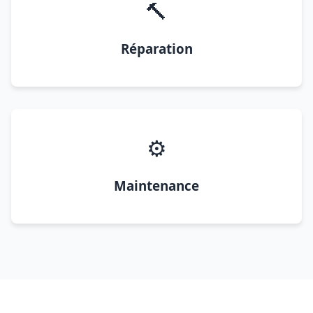
🔨
Réparation
⚙️
Maintenance