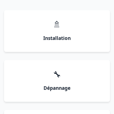
🚿
Installation
🔧
Dépannage