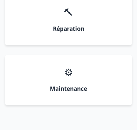
🔨
Réparation
⚙️
Maintenance