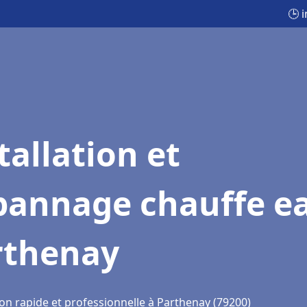
🕒 
tallation et
pannage chauffe e
rthenay
ion rapide et professionnelle à Parthenay (79200)