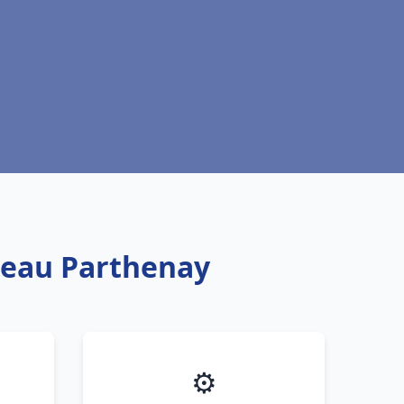
e eau Parthenay
⚙️