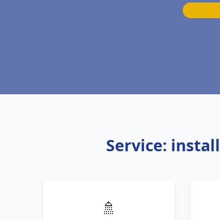
Service: insta
🚿