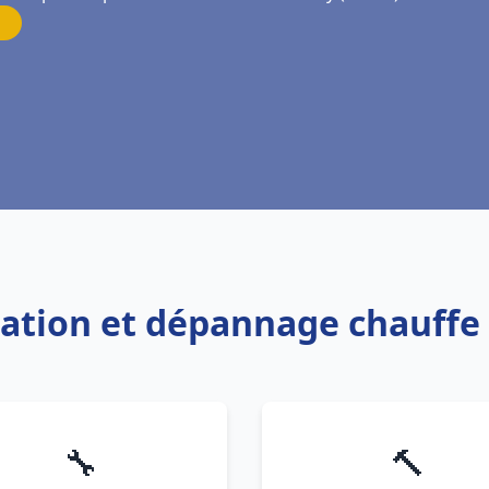
llation et dépannage chauff
🔧
🔨