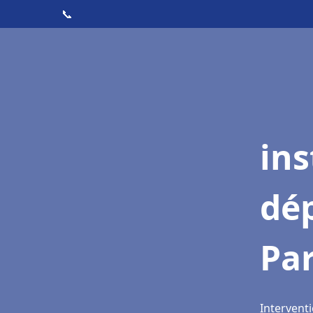
📞
ins
dé
Pa
Intervent