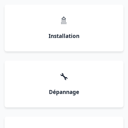
🚿
Installation
🔧
Dépannage