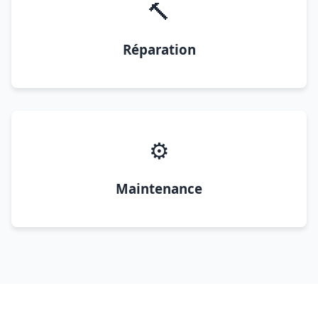
🔨
Réparation
⚙️
Maintenance