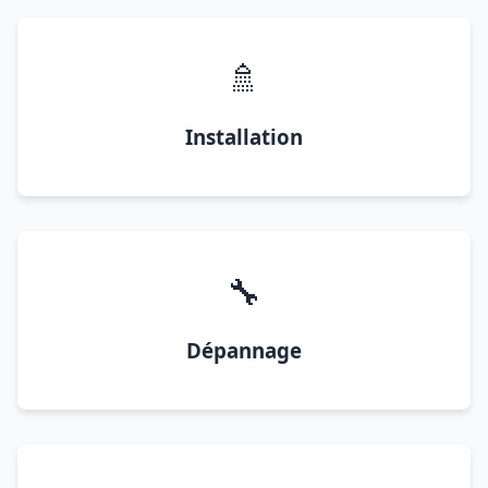
🚿
Installation
🔧
Dépannage