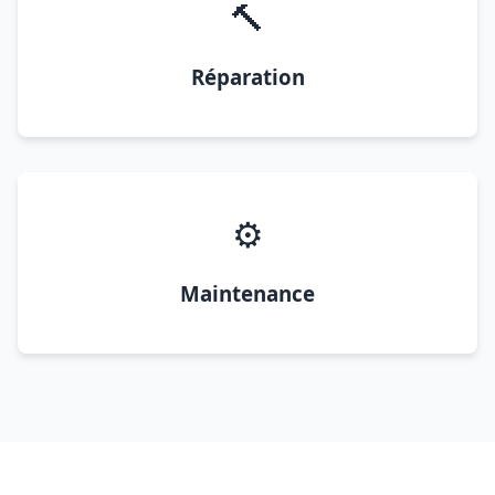
🔨
Réparation
⚙️
Maintenance