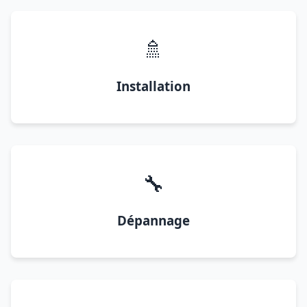
🚿
Installation
🔧
Dépannage