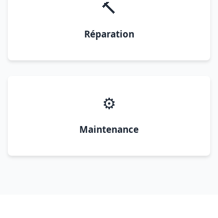
🔨
Réparation
⚙️
Maintenance