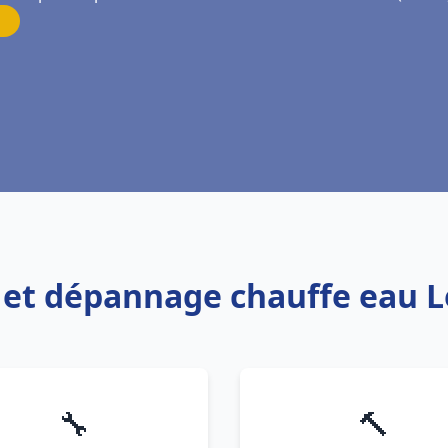
on et dépannage chauffe eau 
🔧
🔨