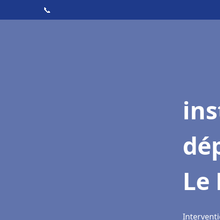
📞
ins
dé
Le
Intervent