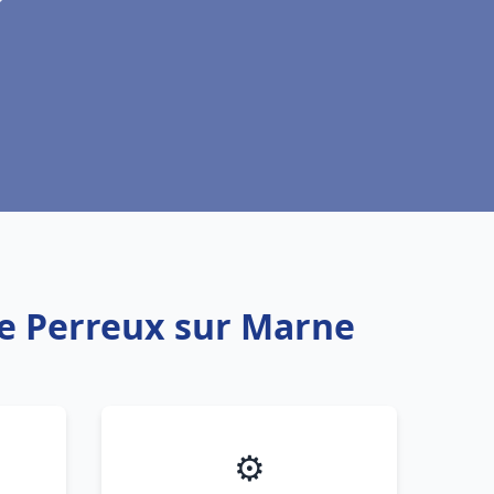
Le Perreux sur Marne
⚙️