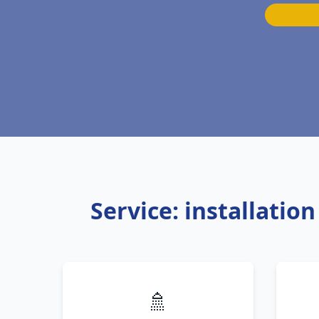
Service: installati
🚿