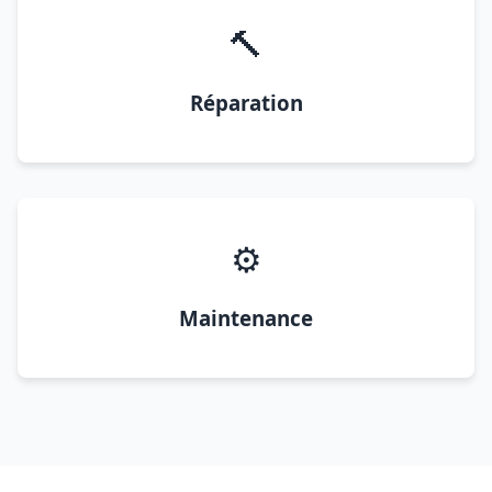
🔨
Réparation
⚙️
Maintenance