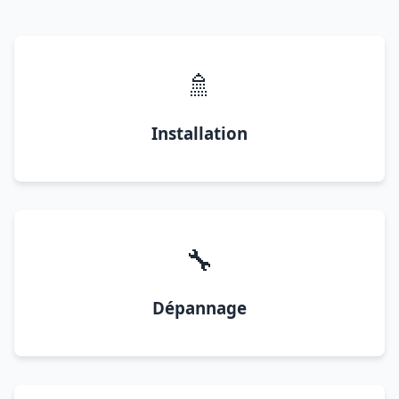
🚿
Installation
🔧
Dépannage