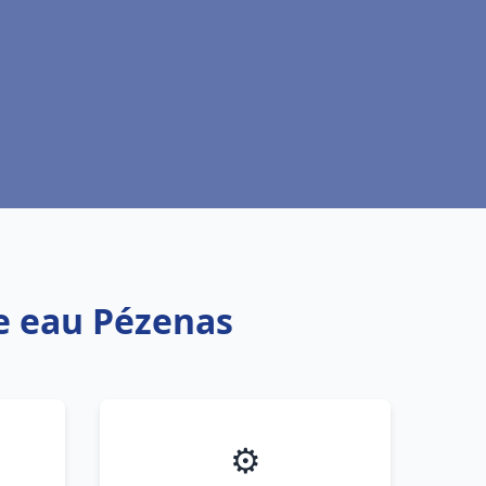
fe eau Pézenas
⚙️