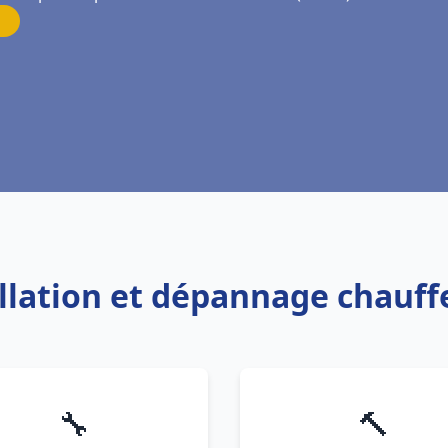
allation et dépannage chauf
🔧
🔨