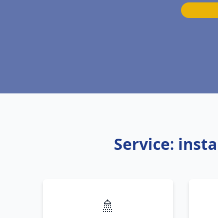
Service: inst
🚿