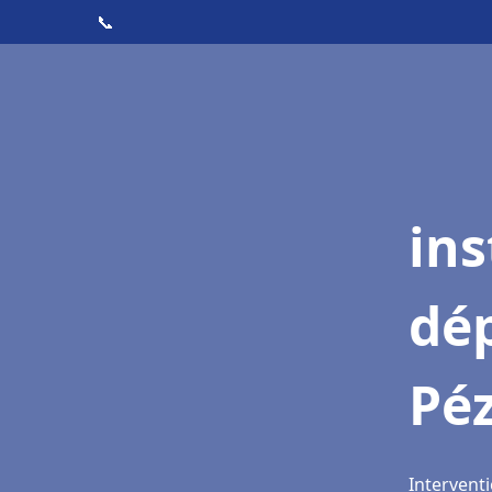
📞
ins
dé
Pé
Intervent