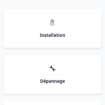
🚿
Installation
🔧
Dépannage