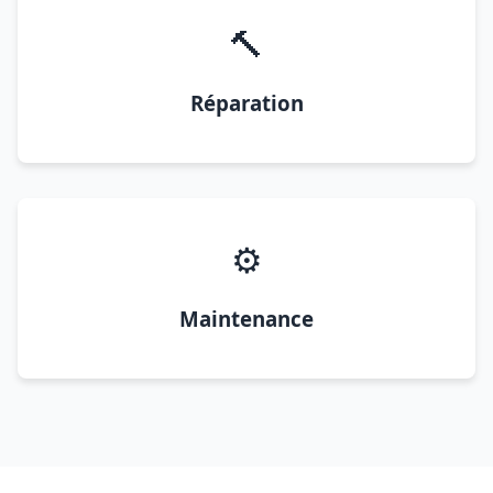
🔨
Réparation
⚙️
Maintenance