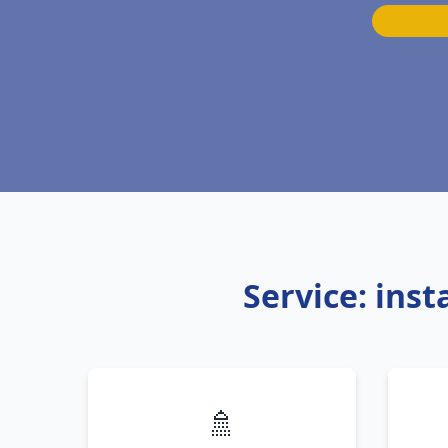
Service: ins
🚿