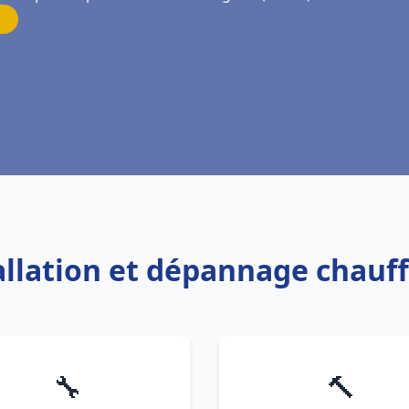
tallation et dépannage chauf
🔧
🔨