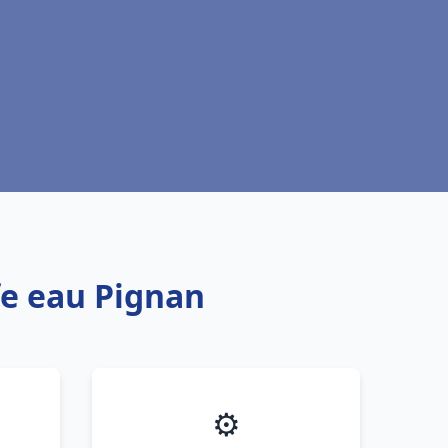
fe eau Pignan
⚙️