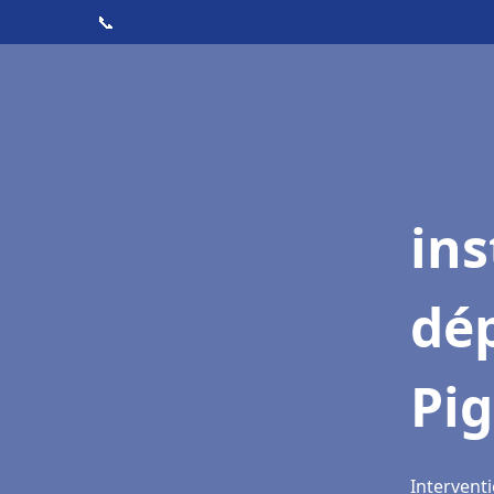
📞
ins
dé
Pi
Interventi