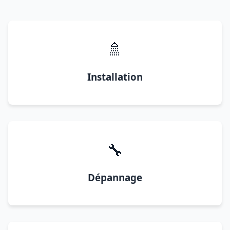
🚿
Installation
🔧
Dépannage