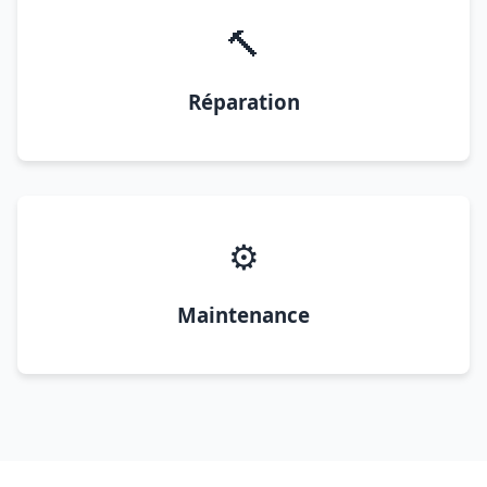
🔨
Réparation
⚙️
Maintenance