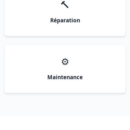
🔨
Réparation
⚙️
Maintenance