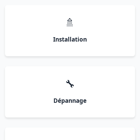
🚿
Installation
🔧
Dépannage