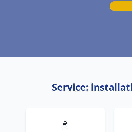
Service: install
🚿