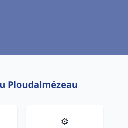
eau Ploudalmézeau
⚙️