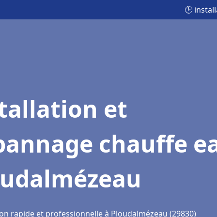
🕒 insta
tallation et
pannage chauffe e
oudalmézeau
ion rapide et professionnelle à Ploudalmézeau (29830)