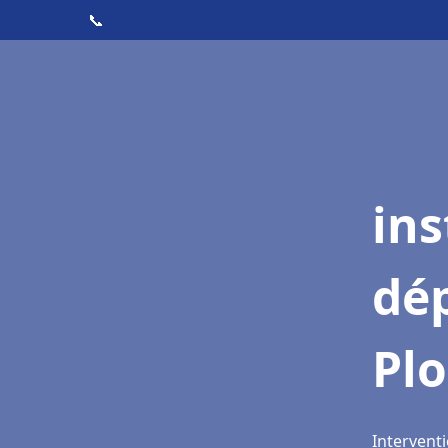
📞
ins
dé
Pl
Intervent