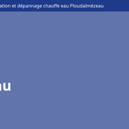
llation et dépannage chauffe eau Ploudalmézeau
au