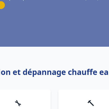
ation et dépannage chauffe 
🔧
🔨