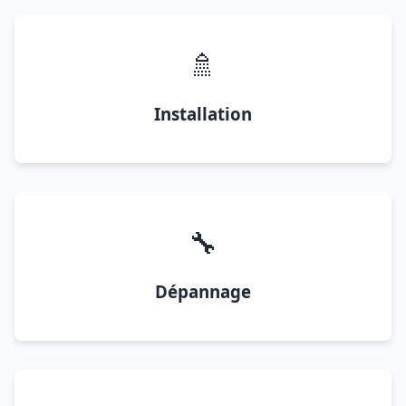
🚿
Installation
🔧
Dépannage