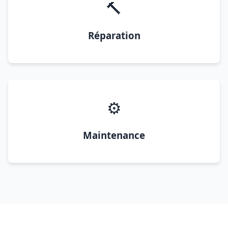
🔨
Réparation
⚙️
Maintenance