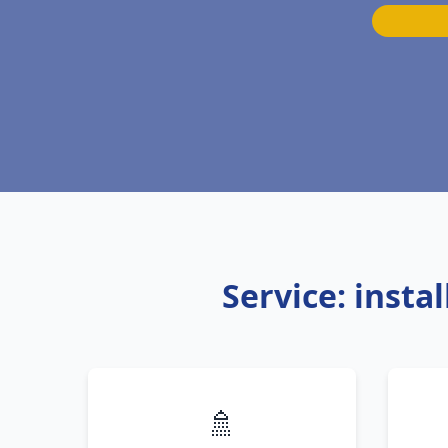
Service: insta
🚿