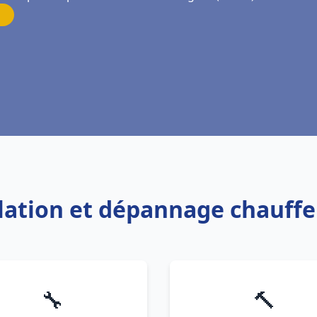
llation et dépannage chauff
🔧
🔨