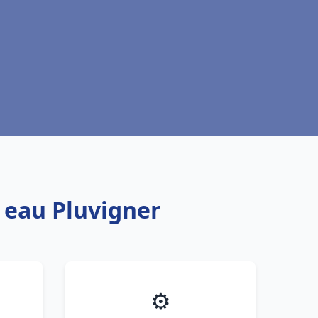
e eau Pluvigner
⚙️