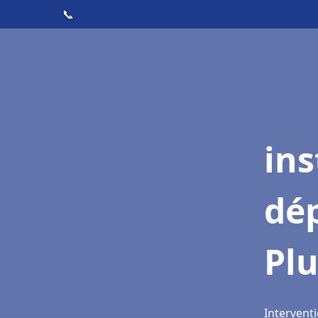
📞
ins
dé
Pl
Interventi