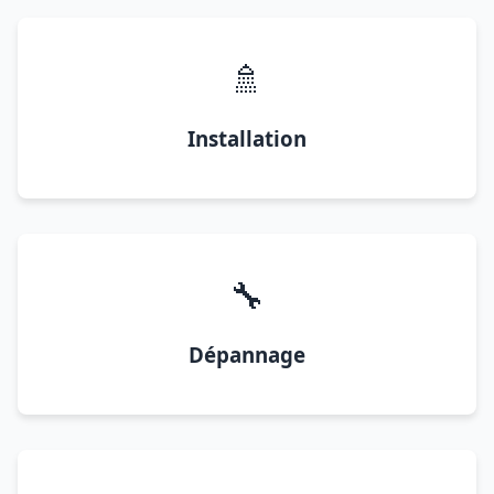
🚿
Installation
🔧
Dépannage