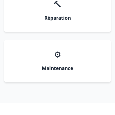
🔨
Réparation
⚙️
Maintenance