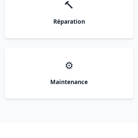
🔨
Réparation
⚙️
Maintenance