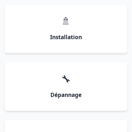
🚿
Installation
🔧
Dépannage