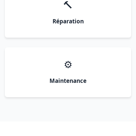
🔨
Réparation
⚙️
Maintenance