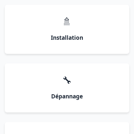
🚿
Installation
🔧
Dépannage