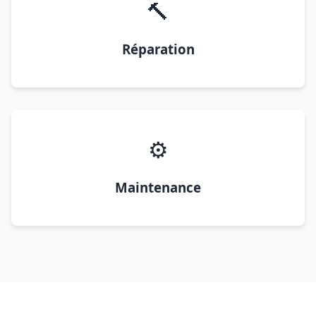
🔨
Réparation
⚙️
Maintenance