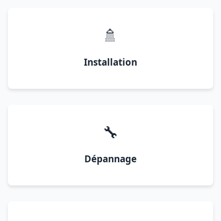
🚿
Installation
🔧
Dépannage