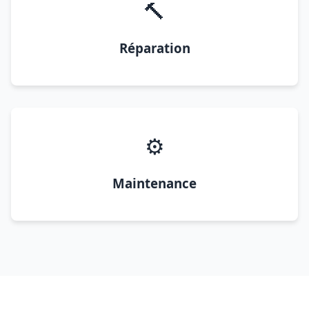
🔨
Réparation
⚙️
Maintenance