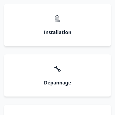
🚿
Installation
🔧
Dépannage