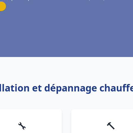
allation et dépannage chauf
🔧
🔨