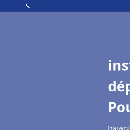
📞
ins
dé
Po
Intervent