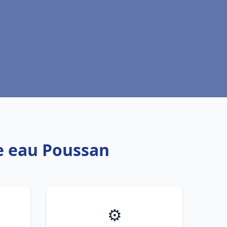
fe eau Poussan
⚙️