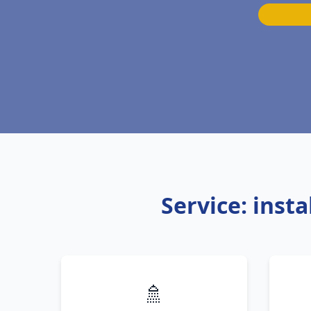
Service: inst
🚿