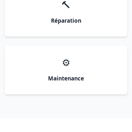
🔨
Réparation
⚙️
Maintenance