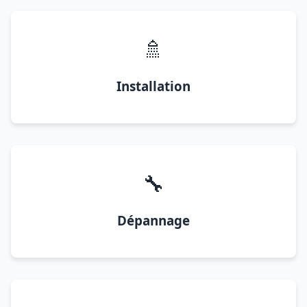
🚿
Installation
🔧
Dépannage