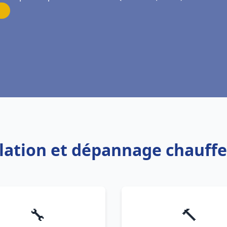
allation et dépannage chauff
🔧
🔨