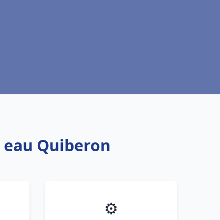
e eau Quiberon
⚙️