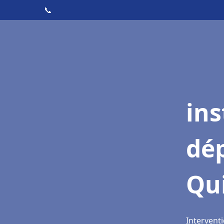
📞
ins
dé
Qu
Intervent