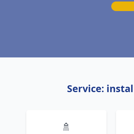
Service: inst
🚿