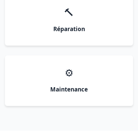
🔨
Réparation
⚙️
Maintenance