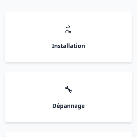
🚿
Installation
🔧
Dépannage