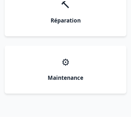
🔨
Réparation
⚙️
Maintenance