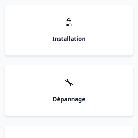
🚿
Installation
🔧
Dépannage