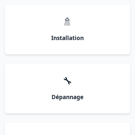
🚿
Installation
🔧
Dépannage