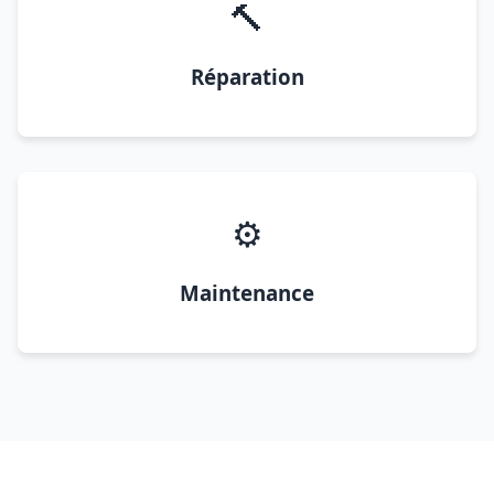
🔨
Réparation
⚙️
Maintenance