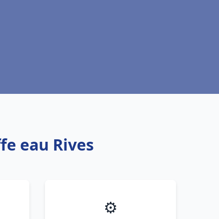
fe eau Rives
⚙️