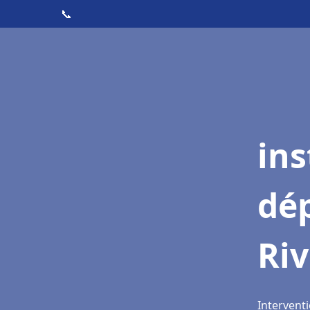
📞
ins
dé
Riv
Interventi