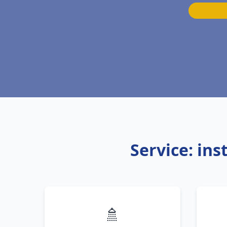
Service: in
🚿