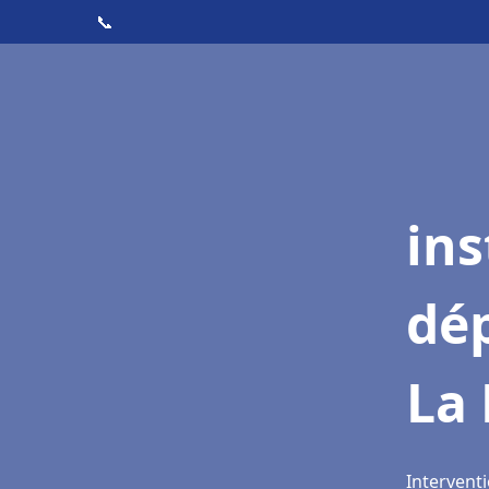
📞
ins
dé
La 
Intervent