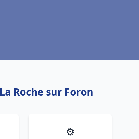
 La Roche sur Foron
⚙️