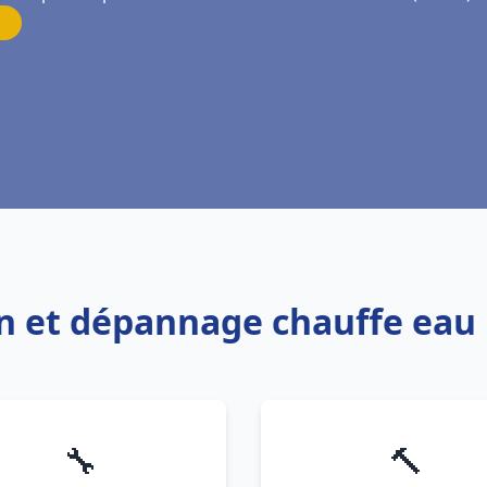
ion et dépannage chauffe eau
🔧
🔨