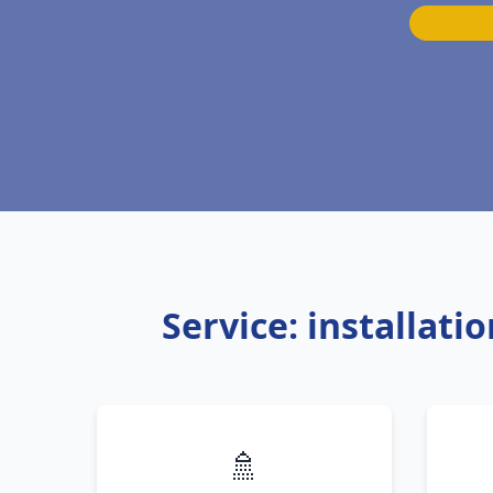
Service: installat
🚿