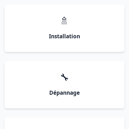
🚿
Installation
🔧
Dépannage