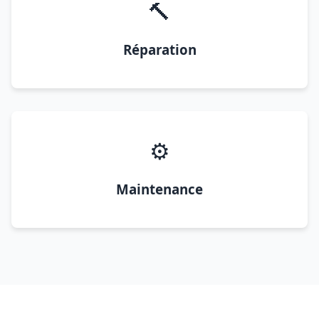
🔨
Réparation
⚙️
Maintenance