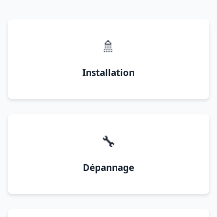
🚿
Installation
🔧
Dépannage