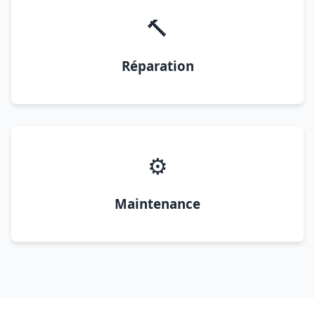
🔨
Réparation
⚙️
Maintenance