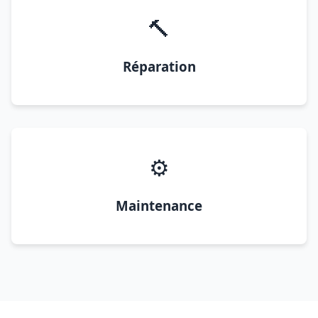
🔨
Réparation
⚙️
Maintenance