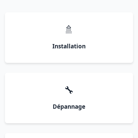
🚿
Installation
🔧
Dépannage