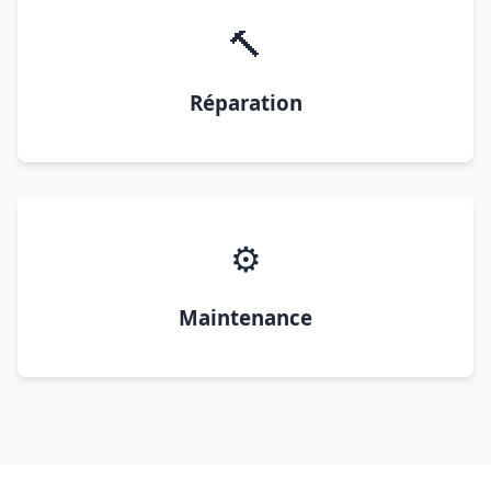
🔨
Réparation
⚙️
Maintenance