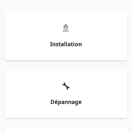
🚿
Installation
🔧
Dépannage