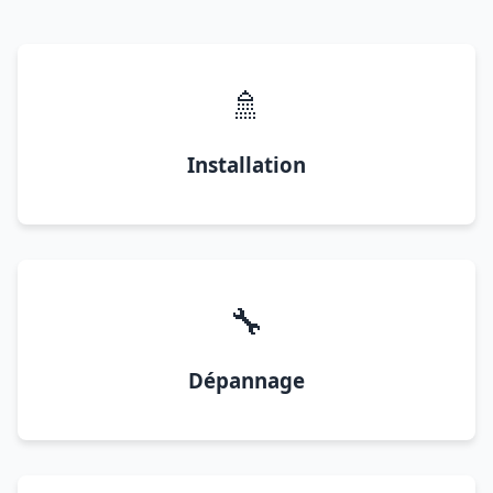
🚿
Installation
🔧
Dépannage