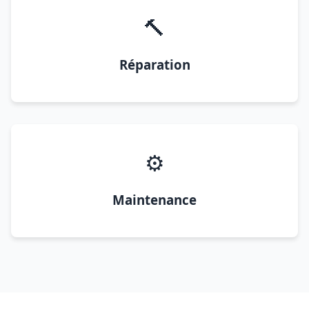
🔨
Réparation
⚙️
Maintenance