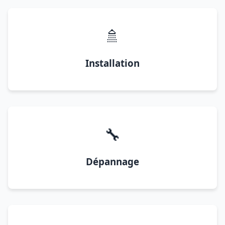
🚿
Installation
🔧
Dépannage