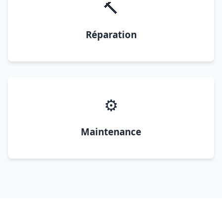
🔨
Réparation
⚙️
Maintenance