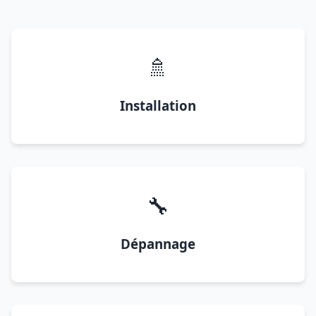
🚿
Installation
🔧
Dépannage