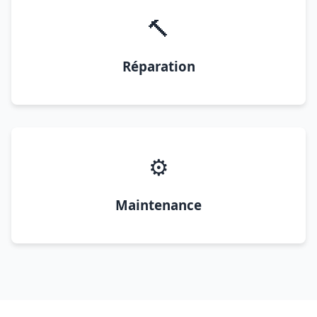
🔨
Réparation
⚙️
Maintenance