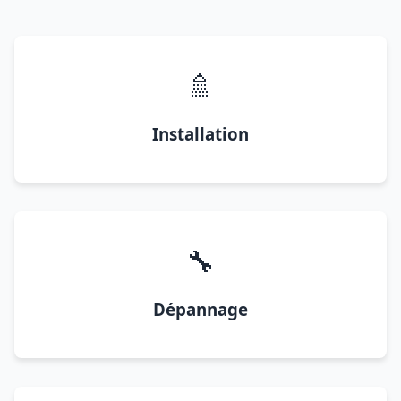
🚿
Installation
🔧
Dépannage