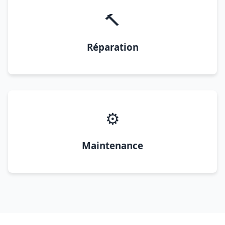
🔨
Réparation
⚙️
Maintenance